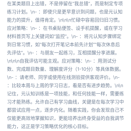
在某类题目上出错，不是停留在“我总错”，而是制定专项
练习计划。\n- ：即使只是更早意识到问题，也是元认知
能力的提升，值得肯定。\n\n\n忙碌中容易回归旧习惯。
应对策略：\n- ：在书桌贴便签、设手机提醒，或在学习
材料首页写上关键词如“监控”。\n- ：将元认知步骤绑定
到日常习惯，如“每次打开笔记本前先计划”“每次休息后
先评估”。\n- ：与朋友一起练习，互相提醒分享进展。
\n\n\n自我评估可能主观。应对策略：\n- ：用测试分
数、完成题目数量、理解度评分（1-10分）等具体数据。
\n- ：请老师、同学或使用在线测验提供客观评价。\n-
：比较本周与上周的学习日志，看是否有进步趋势。\n\n
记住，元认知训练是一项技能，和任何技能一样，需要练
习才能熟练。允许自己有学习曲线，关键是在每次学习中
都尝试应用一点，逐步内化。随着实践，你会发现自己不
仅能更高效地掌握知识，更能培养出终身受益的自我调节
能力，这正是学习策略优化的核心目标。