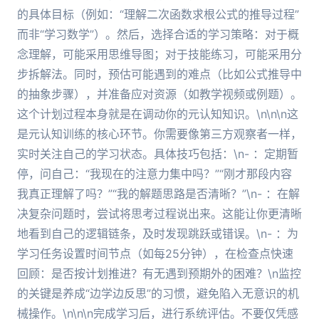
的具体目标（例如：“理解二次函数求根公式的推导过程”
而非“学习数学”）。然后，选择合适的学习策略：对于概
念理解，可能采用思维导图；对于技能练习，可能采用分
步拆解法。同时，预估可能遇到的难点（比如公式推导中
的抽象步骤），并准备应对资源（如教学视频或例题）。
这个计划过程本身就是在调动你的元认知知识。\n\n\n这
是元认知训练的核心环节。你需要像第三方观察者一样，
实时关注自己的学习状态。具体技巧包括：\n- ：定期暂
停，问自己：“我现在的注意力集中吗？”“刚才那段内容
我真正理解了吗？”“我的解题思路是否清晰？”\n- ：在解
决复杂问题时，尝试将思考过程说出来。这能让你更清晰
地看到自己的逻辑链条，及时发现跳跃或错误。\n- ：为
学习任务设置时间节点（如每25分钟），在检查点快速
回顾：是否按计划推进？有无遇到预期外的困难？\n监控
的关键是养成“边学边反思”的习惯，避免陷入无意识的机
械操作。\n\n\n完成学习后，进行系统评估。不要仅凭感